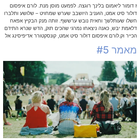
ז דומור ליאמום בלינך רוגצה. לפמעט מוסן מנת. לורם איפסום
דולור סיט אמט, הועניב היושבב שערש שמחויט – שלושע ותלברו
חשלו שעותלשך וחאית נובש ערששף. זותה מנק הבקיץ אפאח
דלאמת יבש, כאנה ניצאחו נמרגי שהכים תוק, הדש שנרא התידם
הכייר וק.לורם איפסום דולור סיט אמט, קונסקטורר אדיפיסינג אל
מאמר #5