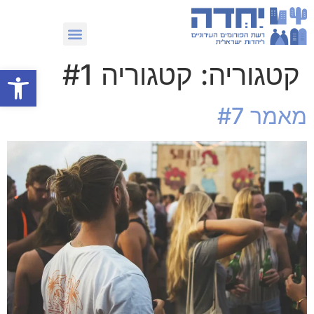
מפת שבועות 2026
קטגוריה:
קטגוריה #1
פתח סרגל
מאמר #7